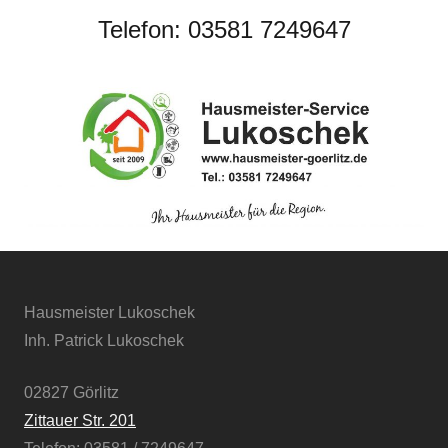
Telefon: 03581 7249647
Hausmeister Lukoschek
Inh. Patrick Lukoschek
02827 Görlitz
Zittauer Str. 201