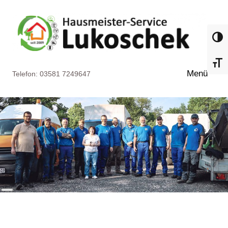
Zum
Inhalt
springen
Umsch
Schri
Menü
Telefon: 03581 7249647
Hausmeister-
Service
Lukoschek
Görlitz
Lange
Beschreibung